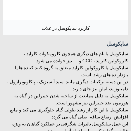
کاربرد سایکوسل در غلات
سایکوسل
سایکوسل با نام های دیگری همچون کلرومکوات کلراید ،
کلروکولین کلراید ، CCC و … نیز خوانده می شود.
سایکوسل یا کلروکولین کلراید متعلق به گروه کنند کننده ها یا
بازدارنده های رشد است.
در این دسته ترکیبات دیگری مانند اسید آبسیزیک ، پاکلوبوترازول ،
دامینوزاید، اتیلن نیز جای دارند .
سایکوسل به دلیل ممانعت از ساخته شدن جیبرلین در گیاه به
هورمون ضد جیبرلین نیز مشهور است.
سایکوسل با این کار از رشد طولی گیاه جلوگیری می کند و مانع
افزایش ارتفاع ساقه اصلی گیاه می گردد
این عمل سایکوسل تاثیرات شگرفی بر عملکرد گیاهان به ویژه
غلات میگذارد که به پاره ای از آنها می پردازیم.