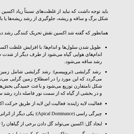
باید توجه داشت که نباید از غلظت‌های نسبتاً زیاد اکسین ه
شکل برگ و ساقه و ریشه، جلوگیری از رشد ریشه‌ها یا باز
همانطور که گفته شد اکسین نقش تحریک کنندگی رشد در گیاه
طویل شدن سلول‌ها و اندام‌ها: با افزایش غلظت اکس
اندام‌های هوایی گیاه می‌شود از طرف دیگر از شدت
رشد ساقه می‌شود.
رشد گرایشی (تروپیسم): رشد گرایشی شامل زمین گر
می‌گردد که این مورد را در اصطلاح زمین گرایی می‌نا
شکل نامتفارن توزیع می‌شود و باعث خمیدگی بخش‌هایی 
و در بخشی از گیاه که از سمت نور فاصله دارد رشد سری
فعالیت لایه زاینده: فعالیت این لایه از طریق حرکت ا
چیرگی راسی (Apical Dominance): یکی دیگر از اثراتی که هورمون اکسین بر گیاهان می‌گذارد افزایش رشد جوانه‌های راسی و جلوگیری از رشد جوانه‌های جانبی است.
ایجاد گل: اکسین می‌تواند گل دادن برخی از گیاهان را 
ریزش برگ و میوه: اکسین با تحریک کردن تولید هورمون