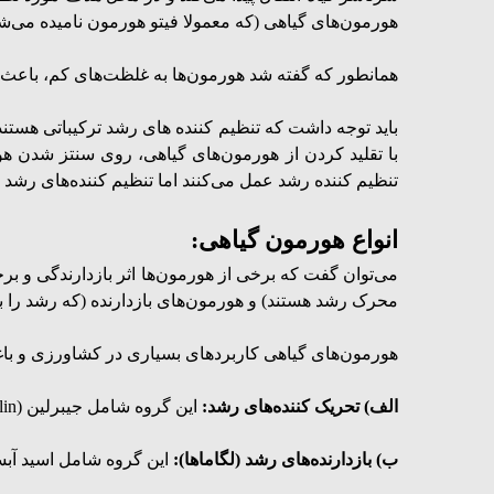
هورمون‌های گیاهی (که معمولا فیتو هورمون نامیده می‌شون
همانطور که گفته شد هورمون‌ها به غلظت‌های کم، باعث ایجاد تأ
باید توجه داشت که تنظیم کننده های رشد ترکیباتی هستند ک
با تقلید کردن از هورمون‌های گیاهی، روی سنتز شدن هورم
تنظیم کننده رشد عمل می‌کنند اما تنظیم کننده‌های رشد
انواع هورمون گیاهی:
می‌توان گفت که برخی از هورمون‌ها اثر بازدارندگی و بر
محرک رشد هستند) و هورمون‌های بازدارنده (که رشد را به 
هورمون‌های گیاهی کاربردهای بسیاری در کشاورزی و باغب
الف) تحریک کننده‌های رشد:
این گروه شامل جیبرلین (Giberellin)، اکسین (Auxin) و سیتوکینین (
ب) بازدارنده‌های رشد (لگاماها):
این گروه شامل اسید آبسیزیک (ABA یا scisic acid