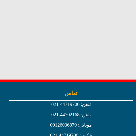
SHOW DETAILS
تماس
تلفن: 44719700-021
تلفن: 44702168-021
موبایل: 09126036879
فکس: 44719700-021