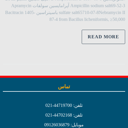
Ampicillin sodium salt69-52-3 آپرامایسین سولفات Apramycin
sulfate salt65710-07-8Nebramycin II باسیتراسین Bacitracin 1405-
87-4 from Bacillus licheniformis, ≥50,000
READ MORE
تماس
تلفن: 44719700-021
تلفن: 44702168-021
موبایل: 09126036879