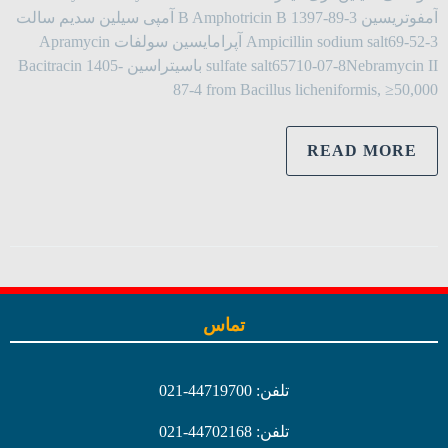
آمفوتریسین B Amphotricin B 1397-89-3 آمپی سیلین سدیم سالت
Ampicillin sodium salt69-52-3 آپرامایسین سولفات Apramycin
sulfate salt65710-07-8Nebramycin II باسیتراسین Bacitracin 1405-
87-4 from Bacillus licheniformis, ≥50,000
READ MORE
تماس
تلفن: 44719700-021
تلفن: 44702168-021