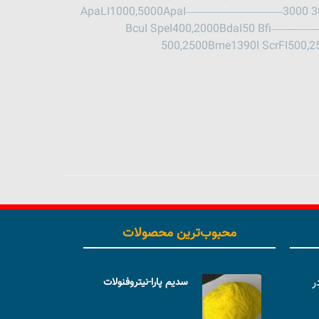
ApaLI1000,5000ApaI————————–3000 300
BcuI SpeI400,2000BdaI50 Bfi——
500,2500Bme1390I ScrFI50
محبوب‌ترین محصولات
ر
سدیم پارا-نیتروفنولات