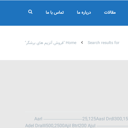
مقالات
درباره ما
تماس با ما
Search results for "فروش آنزیم های برشگر"
Home
AarI ————————–25,125AasI DrdI300,1500 AatII ————————–300,1500A
AdeI DraIII500,2500AjiI BtrI200 AjuI ——————