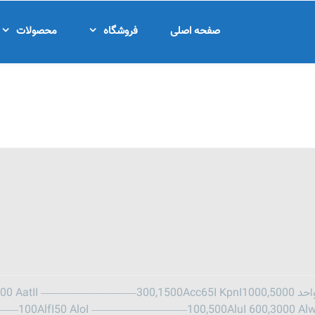
صفحه اصلی
فروشگاه
محصولات
نام آنزیمسایر نام هاتعداد واحدنام آنزیمسایر نام ها تعداد واحد cc65I KpnI1000,5000
——–100AlfI50 AloI ————————–100,500AluI 600,3000 Alw21