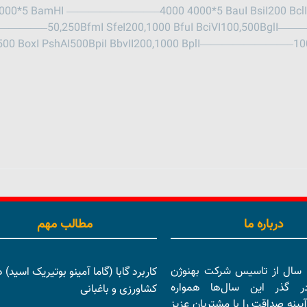
0*5 BamHI ————————–4000 4000*5 BauI BsiI200 Bcl
——————–50,250BfmI SfeI200,1000 BfuI BciVI100,500
0,2500 BoxI PshAI500BpiI BbvII200,1000 BplI———————
درباره ما
مطالب مهم
بیش از 15 سال از تاسیس شرکت بهنوژن
کاربرد گابا (گاما آمینو بوتیریک اسید) د
در گذر این سال‌ها همواره
کشاورزی و باغبانی
آیینه صداقت را با مشتریان عزیز