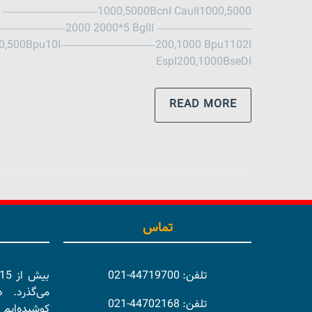
I ————————–1000,5000BcnI CauII1000,5000
BglI————————–2000 2000*5 BglII ————————–
—–100,500Bpu10I————————–200,1000 Bpu1102I
EspI200,1000BseDI
READ MORE
تماس
تلفن: 44719700-021
می‌گذرد. 
تلفن: 44702168-021
کوشیده‌ایم 