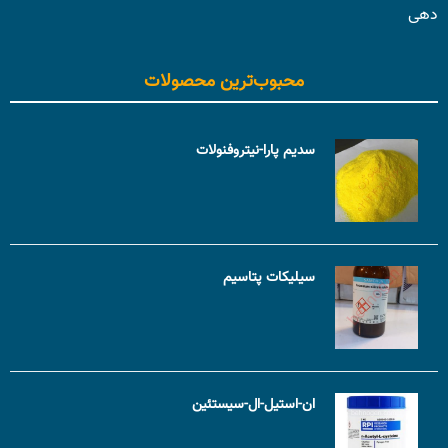
دهی
محبوب‌ترین محصولات
سدیم پارا-نیتروفنولات
سیلیکات پتاسیم
ان-استیل-ال-سیستئین