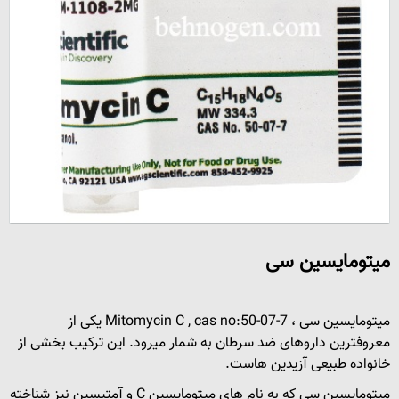
میتومایسین سی
میتومایسین سی ، Mitomycin C , cas no:50-07-7 یکی از
معروفترین داروهای ضد سرطان به شمار میرود. این ترکیب بخشی از
خانواده طبیعی آزیدین هاست.
میتومایسین سی که به نام های میتومایسین C و آمتیسین نیز شناخته