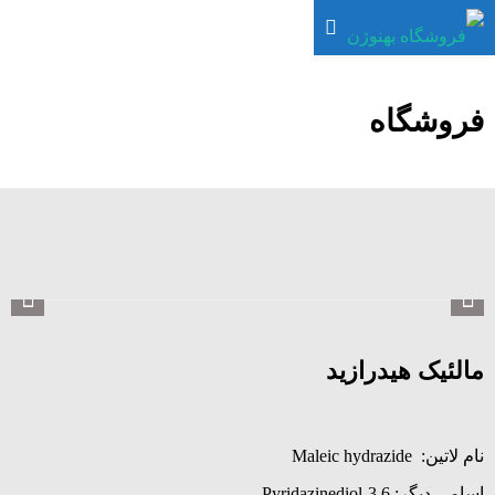
فروشگاه
مالئیک هیدرازید
نام لاتین: Maleic hydrazide
اسامی دیگر: Pyridazinediol-3,6