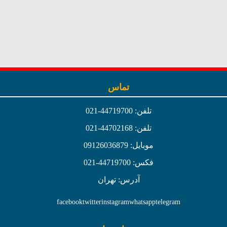
تماس
تلفن: 44719700-021
تلفن: 44702168-021
موبایل: 09126036879
فکس: 44719700-021
آدرس: تهران
facebook
twitter
instagram
whatsapp
telegram