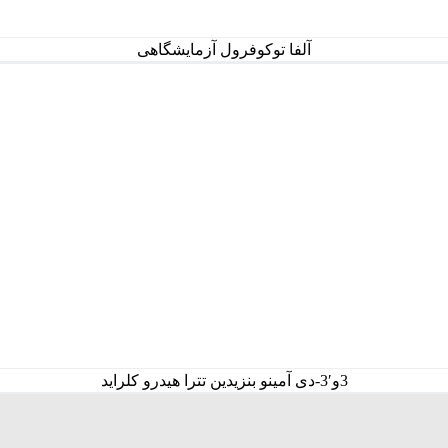
آلفا توکوفرول آزمایشگاهی
3و′3-دی آمینو بنزیدین تترا هیدرو کلراید