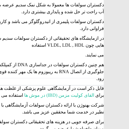
دکستران سولفات ها معمولا به شکل نمک سدیم عرضه می 
آب راحت تر حل شده و پایداری بیشتری دارد.
دکستران سولفات پلیمری از انیدروگلوگز می باشد و کارب
فراوانی دارد.
در ازمایشگاه های تحقیقاتی از دکستران سولفات سدیم س
هایی چون VLDL, LDL , HDL استفاده
می نمایند.
هم چنین دکستران سو
جلوگیری از اتصال RNA به ریبوزوم ها یک مهر
رود.
قابل ذکر است در آزمایشگاهی علوم پزشکی از غلظت ه
برای
القای کولیت مزمن (IBD) در موش ها
استفاده می 
شرکت بهنوژن با ارائه دکستران سولفات آزمایشگاهی با د
نطیر در خدمت شما محققین عزیز می باشد.
برای صرفه جویی در هزینه های تحقیقاتی دکستران سولفا
میزان دلخواه شما عرضه می گردد.