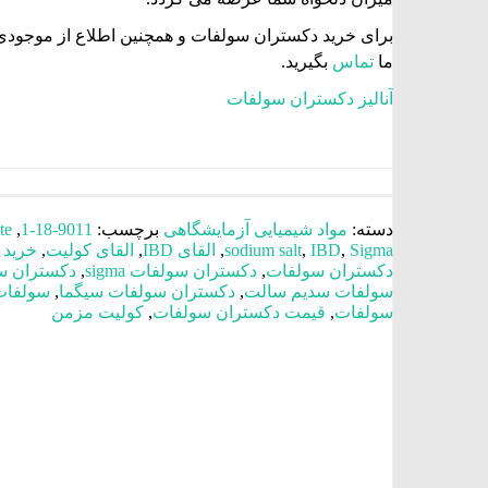
برای خرید دکستران سولفات و همچنین اطلاع از موجودی
ما
تماس
بگیرید.
آنالیز دکستران سولفات
دسته:
مواد شیمیایی آزمایشگاهی
برچسب:
9011-18-1
,
te
Sigma
,
IBD
,
sodium salt
,
القای IBD
,
القای کولیت
,
خرید 
دکستران سولفات
,
دکستران سولفات sigma
,
دکستران س
سولفات سدیم سالت
,
دکستران سولفات سیگما
,
سولفات
سولفات
,
قیمت دکستران سولفات
,
کولیت مزمن