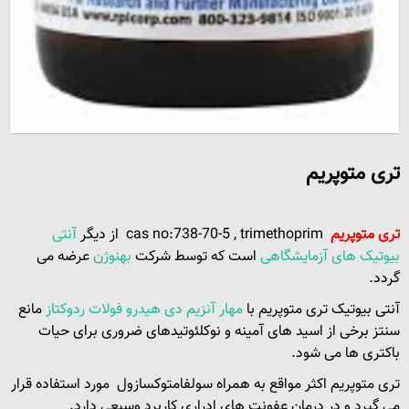
تری متوپریم
تری متوپریم
cas no:738-70-5 , trimethoprim از دیگر
آنتی
بیوتیک های آزمایشگاهی
است که توسط شرکت
بهنوژن
عرضه می
گردد.
آنتی بیوتیک تری متوپریم با
مهار آنزیم دی هیدرو فولات ردوکتاز
مانع
سنتز برخی از اسید های آمینه و نوکلئوتیدهای ضروری برای حیات
باکتری ها می شود.
تری متوپریم اکثر مواقع به همراه سولفامتوکسازول مورد استفاده قرار
می گیرد و در درمان عفونت های ادراری کاربرد وسیعی دارد.