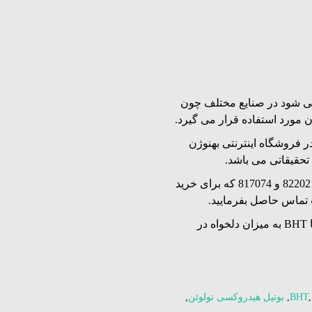
ه به اختصار BHT نیز نامیده می شود در صنایع مختلف چون
ن مورد استفاده قرار می گیرد.
ئن یا Di-tert-butyl-p-cresol موجود در فروشگاه اینترنتی بهنوژن
 تحقیقاتی می باشد.
کدهای مرک بوتیل هیدروکسی تولوئن یا BHT عبارتند از 822021 و 817074 که برای خرید
 تماس حاصل بفرمایید.
قابل ذکر است که امکان خرید بوتیل هیدروکسی تولوئن یا BHT به میزان دلخواه در
BHT
,
بوتیل هیدروکسی تولوئن
,