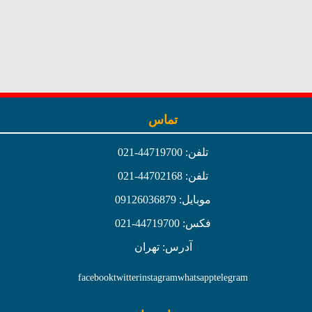
تماس
تلفن: 44719700-021
تلفن: 44702168-021
موبایل: 09126036879
فکس: 44719700-021
آدرس: تهران
facebook
twitter
instagram
whatsapp
telegram