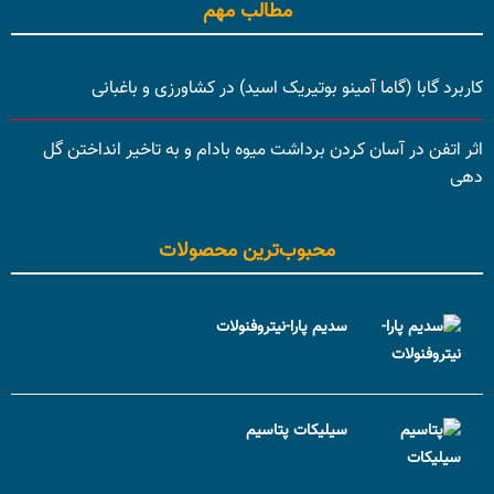
مطالب مهم
کاربرد گابا (گاما آمینو بوتیریک اسید) در کشاورزی و باغبانی
اثر اتفن در آسان کردن برداشت میوه بادام و به تاخیر انداختن گل
دهی
محبوب‌ترین محصولات
سدیم پارا-نیتروفنولات
سیلیکات پتاسیم