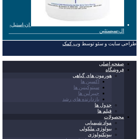
ان-استیل-
ال-سیستئین
طراحی سایت و سئو توسط
وب کمک
صفحه اصلی
فروشگاه
هورمون های گیاهی
اکسین ها
سیتوکینین ها
جیبرلین ها
بازدارنده های رشد
جدول ها
فیلم ها
محصولات
مواد شیمیایی
بیولوژی ملکولی
بیوتکنولوژی