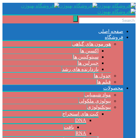
صفحه اصلی
فروشگاه
هورمون های گیاهی
اکسین ها
سیتوکینین ها
جیبرلین ها
بازدارنده های رشد
جدول ها
فیلم ها
محصولات
مواد شیمیایی
بیولوژی ملکولی
بیوتکنولوژی
کیت های استخراج
DNA
بافت
RNA