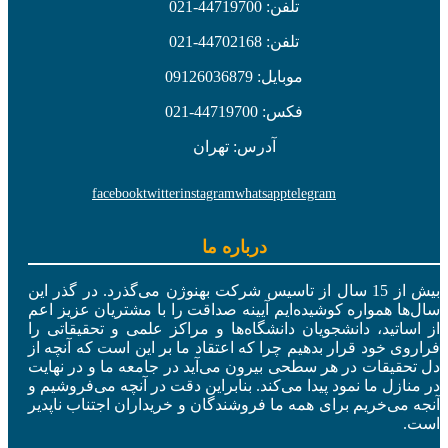
تلفن: 44719700-021
تلفن: 44702168-021
موبایل: 09126036879
فکس: 44719700-021
آدرس: تهران
facebook
twitter
instagram
whatsapp
telegram
درباره ما
بیش از 15 سال از تاسیس شرکت بهنوژن می‌گذرد. در گذر این
سال‌ها همواره کوشیده‌ایم آیینه صداقت را با مشتریان عزیز اعم
از اساتید، دانشجویان دانشگاه‌ها و مراکز علمی و تحقیقاتی را
فراروی خود قرار بدهیم چرا که اعتقاد ما بر این است که آنچه از
دل تحقیقات در هر سطحی بیرون می‌آید در جامعه ما و در نهایت
در منازل ما نمود پیدا می‌کند. بنابراین دقت در آنچه می‌فروشیم و
آنجه می‌خریم برای همه ما فروشندگان و خریداران اجتناب ناپدیر
است.