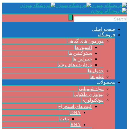
صفحه اصلی
فروشگاه
هورمون های گیاهی
اکسین ها
سیتوکینین ها
جیبرلین ها
بازدارنده های رشد
جدول ها
فیلم ها
محصولات
مواد شیمیایی
بیولوژی ملکولی
بیوتکنولوژی
کیت های استخراج
DNA
بافت
RNA