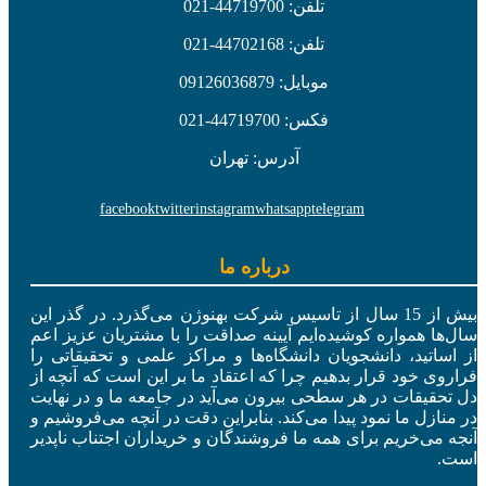
تلفن: 44719700-021
تلفن: 44702168-021
موبایل: 09126036879
فکس: 44719700-021
آدرس: تهران
facebook
twitter
instagram
whatsapp
telegram
درباره ما
بیش از 15 سال از تاسیس شرکت بهنوژن می‌گذرد. در گذر این
سال‌ها همواره کوشیده‌ایم آیینه صداقت را با مشتریان عزیز اعم
از اساتید، دانشجویان دانشگاه‌ها و مراکز علمی و تحقیقاتی را
فراروی خود قرار بدهیم چرا که اعتقاد ما بر این است که آنچه از
دل تحقیقات در هر سطحی بیرون می‌آید در جامعه ما و در نهایت
در منازل ما نمود پیدا می‌کند. بنابراین دقت در آنچه می‌فروشیم و
آنجه می‌خریم برای همه ما فروشندگان و خریداران اجتناب ناپدیر
است.