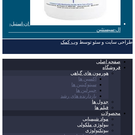
ان-استیل-
ال-سیستئین
طراحی سایت و سئو توسط
وب کمک
صفحه اصلی
فروشگاه
هورمون های گیاهی
اکسین ها
سیتوکینین ها
جیبرلین ها
بازدارنده های رشد
جدول ها
فیلم ها
محصولات
مواد شیمیایی
بیولوژی ملکولی
بیوتکنولوژی