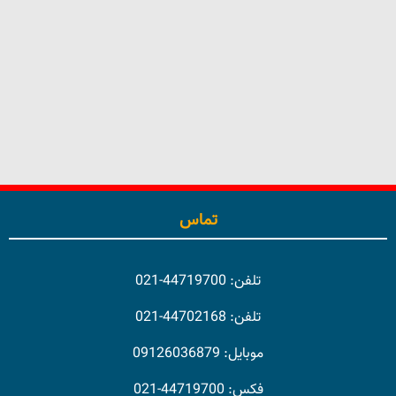
Show Details
تماس
تلفن: 44719700-021
تلفن: 44702168-021
موبایل: 09126036879
فکس: 44719700-021