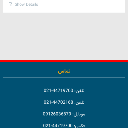
Show Details
تماس
تلفن: 44719700-021
تلفن: 44702168-021
موبایل: 09126036879
فکس: 44719700-021