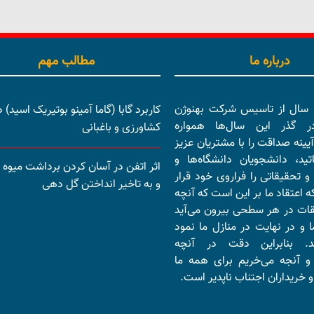
درباره ما
مطالب مهم
بیش از 15 سال از تاسیس شرکت بهنوژن
کاربرد گابا (گاما آمینو بوتیریک اسید) د
در گذر این سال‌ها همواره
کشاورزی و باغبانی
آیینه صداقت را با مشتریان عزیز
تید، دانشجویان دانشگاه‌ها و
اثر اتفن در آسان کردن برداشت میوه ب
و تحقیقاتی را فراروی خود قرار
و به تاخیر انداختن گل دهی
ه اعتقاد ما بر این است که آنچه
قات در هر سطحی بیرون می‌آید
 و در نهایت در منازل ما نمود
ند. بنابراین دقت در آنچه
و آنجه می‌خریم برای همه ما
 خریداران اجتناب ناپدیر است.