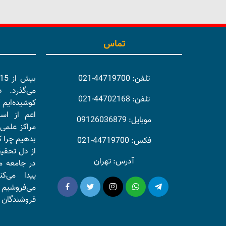
تماس
تلفن: 44719700-021
می‌گذرد. 
تلفن: 44702168-021
کوشیده‌ایم 
اعم از اسا
موبایل: 09126036879
مراکز علمی 
بدهیم چرا ک
فکس: 44719700-021
از دل تحقی
آدرس: تهران
در جامعه ما
پیدا می‌ک
می‌فروشیم 
فروشندگان و