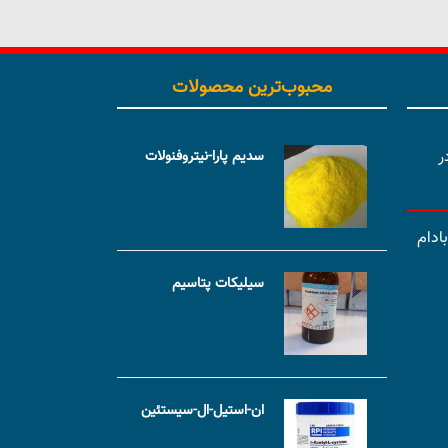
محبوب‌ترین محصولات
ر
سدیم پارا-نیتروفنولات
ادام
سیلیکات پتاسیم
ان-استیل-ال-سیستئین