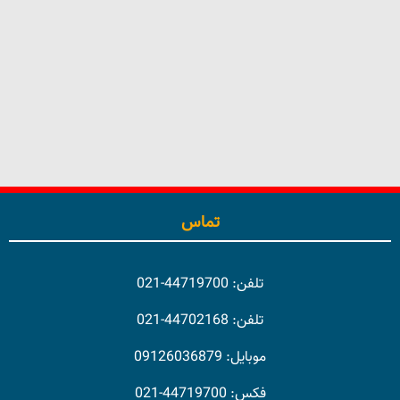
Show Details
تماس
تلفن: 44719700-021
تلفن: 44702168-021
موبایل: 09126036879
فکس: 44719700-021