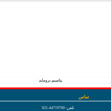
پتاسیم بروماید
تماس
تلفن: 44719700-021