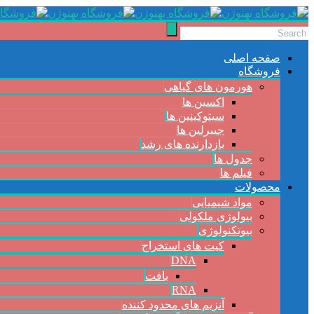
صفحه اصلی
فروشگاه
هورمون های گیاهی
اکسین ها
سیتوکینین ها
جیبرلین ها
بازدارنده های رشد
جدول ها
فیلم ها
محصولات
مواد شیمیایی
بیولوژی ملکولی
بیوتکنولوژی
کیت های استخراج
DNA
بافت
RNA
آنزیم های محدود کننده