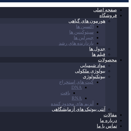
صفحه اصلی
فروشگاه
هورمون های گیاهی
اکسین ها
سیتوکینین ها
جیبرلین ها
بازدارنده های رشد
جدول ها
فیلم ها
محصولات
مواد شیمیایی
بیولوژی ملکولی
بیوتکنولوژی
کیت های استخراج
DNA
بافت
RNA
آنزیم های محدود کننده
آنتی بیوتیک های آزمایشگاهی
مقالات
درباره ما
تماس با ما