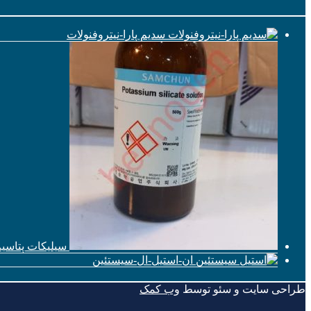
سدیم پارا-نیتروفنولات
سیلیکات پتاسی
ان-استیل-ال-سیستئین
طراحی سایت و سئو توسط
وب کمک