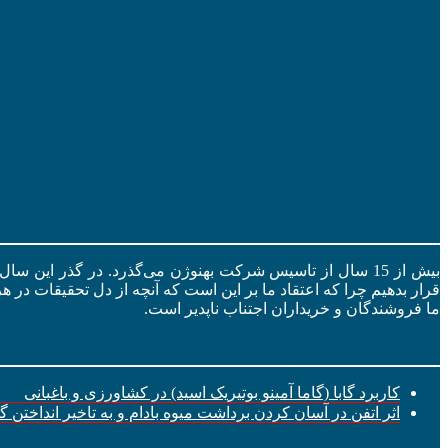
بیش از 15 سال از تاسیس شرکت بهنوژن می‌گذرد. در گذر این س
قرار بدهیم چرا که اعتقاد ما بر این است که آنچه از دل تحقیقات در ه
ما فروشندگان و خریداران اجتناب ناپدیر است.
کاربرد گابا (گاما آمینو بوتیریک اسید) در کشاورزی و باغبانی
اثر اتفن در آسان کردن برداشت میوه بادام و به تاخیر انداختن 