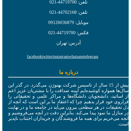
تلفن: 44719700-021
تلفن: 44702168-021
موبایل: 09126036879
فکس: 44719700-021
آدرس: تهران
facebook
twitter
instagram
whatsapp
telegram
درباره ما
بیش از 15 سال از تاسیس شرکت بهنوژن می‌گذرد. در گذر این
سال‌ها همواره کوشیده‌ایم آیینه صداقت را با مشتریان عزیز اعم
از اساتید، دانشجویان دانشگاه‌ها و مراکز علمی و تحقیقاتی را
فراروی خود قرار بدهیم چرا که اعتقاد ما بر این است که آنچه از
دل تحقیقات در هر سطحی بیرون می‌آید در جامعه ما و در نهایت
در منازل ما نمود پیدا می‌کند. بنابراین دقت در آنچه می‌فروشیم و
آنجه می‌خریم برای همه ما فروشندگان و خریداران اجتناب ناپدیر
است.