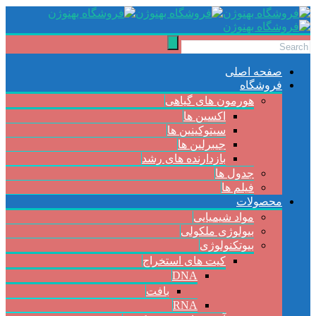
صفحه اصلی
فروشگاه
هورمون های گیاهی
اکسین ها
سیتوکینین ها
جیبرلین ها
بازدارنده های رشد
جدول ها
فیلم ها
محصولات
مواد شیمیایی
بیولوژی ملکولی
بیوتکنولوژی
کیت های استخراج
DNA
بافت
RNA