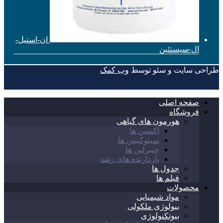
ان-استیل-
ال-سیستئین
طراحی سایت و سئو توسط
وب کمک
صفحه اصلی
فروشگاه
هورمون های گیاهی
اکسین ها
سیتوکینین ها
جیبرلین ها
بازدارنده های رشد
جدول ها
فیلم ها
محصولات
مواد شیمیایی
بیولوژی ملکولی
بیوتکنولوژی