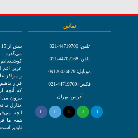
تماس
تلفن: 44719700-021
ب
می‌گذرد. 
تلفن: 44702168-021
کوشیده‌ایم
عزیز اعم از
موبایل: 09126036879
و مراکز عل
قرار بدهیم
فکس: 44719700-021
که آنچه ا
آدرس: تهران
بیرون می‌آ
منازل ما نمو
آنچه می‌ف
همه ما فر
ناپدیر است.