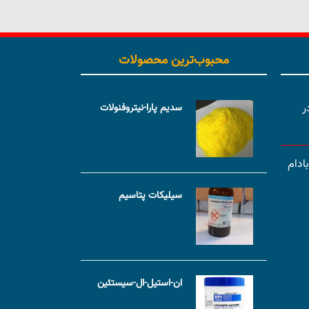
محبوب‌ترین محصولات
ر
سدیم پارا-نیتروفنولات
ادام
سیلیکات پتاسیم
ان-استیل-ال-سیستئین