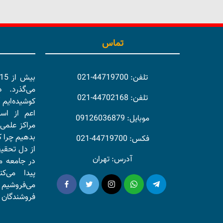
تماس
تلفن: 44719700-021
می‌گذرد. 
تلفن: 44702168-021
کوشیده‌ایم 
اعم از اسا
موبایل: 09126036879
مراکز علمی 
بدهیم چرا ک
فکس: 44719700-021
از دل تحقی
آدرس: تهران
در جامعه ما
پیدا می‌ک
می‌فروشیم 
فروشندگان و