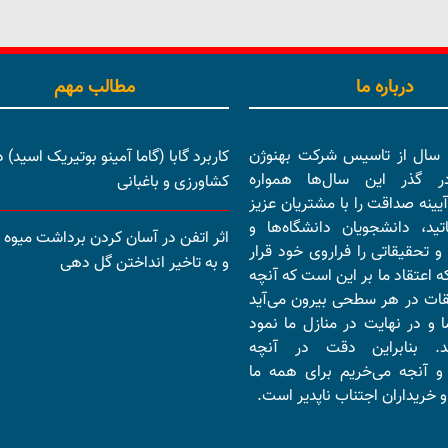
درباره ما
مطالب مهم
بیش از 15 سال از تاسیس شرکت بهنوژن
کاربرد گابا (گاما آمینو بوتیریک اسید) د
در گذر این سال‌ها همواره
کشاورزی و باغبانی
آیینه صداقت را با مشتریان عزیز
تید، دانشجویان دانشگاه‌ها و
اثر اتفن در آسان کردن برداشت میوه ب
و تحقیقاتی را فراروی خود قرار
و به تاخیر انداختن گل دهی
ه اعتقاد ما بر این است که آنچه
قات در هر سطحی بیرون می‌آید
 و در نهایت در منازل ما نمود
ند. بنابراین دقت در آنچه
و آنجه می‌خریم برای همه ما
 خریداران اجتناب ناپدیر است.