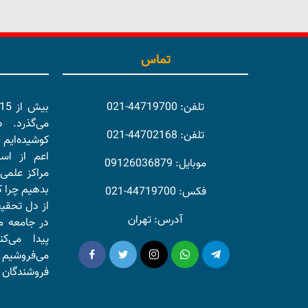
تماس
تلفن: 44719700-021
می‌گذرد. 
تلفن: 44702168-021
کوشیده‌ایم 
اعم از اسا
موبایل: 09126036879
مراکز علمی 
بدهیم چرا ک
فکس: 44719700-021
از دل تحقی
آدرس: تهران
در جامعه ما
پیدا می‌ک
می‌فروشیم 
فروشندگان و