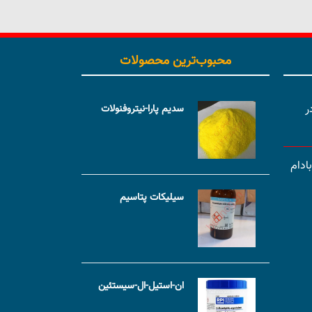
محبوب‌ترین محصولات
ر
سدیم پارا-نیتروفنولات
ادام
سیلیکات پتاسیم
ان-استیل-ال-سیستئین