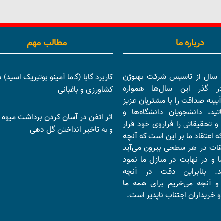
درباره ما
مطالب مهم
بیش از 15 سال از تاسیس شرکت بهنوژن
کاربرد گابا (گاما آمینو بوتیریک اسید) د
در گذر این سال‌ها همواره
کشاورزی و باغبانی
آیینه صداقت را با مشتریان عزیز
تید، دانشجویان دانشگاه‌ها و
اثر اتفن در آسان کردن برداشت میوه ب
و تحقیقاتی را فراروی خود قرار
و به تاخیر انداختن گل دهی
ه اعتقاد ما بر این است که آنچه
قات در هر سطحی بیرون می‌آید
 و در نهایت در منازل ما نمود
ند. بنابراین دقت در آنچه
و آنجه می‌خریم برای همه ما
 خریداران اجتناب ناپدیر است.