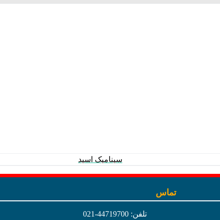
سینامیک اسید
تماس
تلفن: 44719700-021