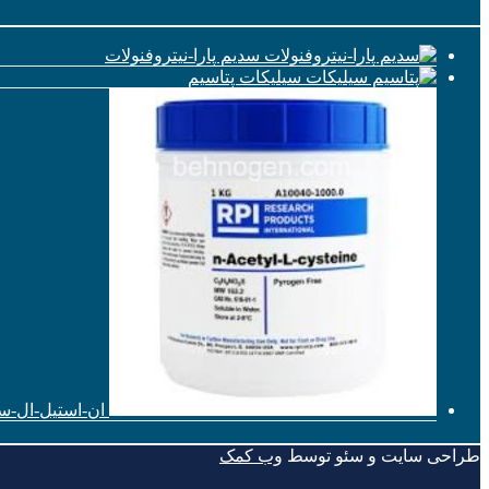
سدیم پارا-نیتروفنولات
سیلیکات پتاسیم
ان-استیل-ال-س
طراحی سایت و سئو توسط
وب کمک