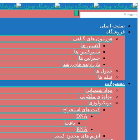
صفحه اصلی
فروشگاه
هورمون های گیاهی
اکسین ها
سیتوکینین ها
جیبرلین ها
بازدارنده های رشد
جدول ها
فیلم ها
محصولات
مواد شیمیایی
بیولوژی ملکولی
بیوتکنولوژی
کیت های استخراج
DNA
بافت
RNA
آنزیم های محدود کننده