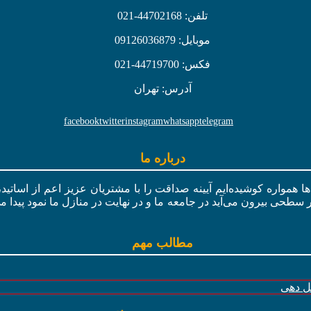
تلفن: 44702168-021
موبایل: 09126036879
فکس: 44719700-021
آدرس: تهران
facebook
twitter
instagram
whatsapp
telegram
درباره ما
ال‌ها همواره کوشیده‌ایم آیینه صداقت را با مشتریان عزیز اعم از اسات
ر سطحی بیرون می‌آید در جامعه ما و در نهایت در منازل ما نمود پیدا م
مطالب مهم
گل دهی