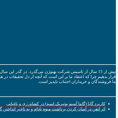
بیش از 15 سال از تاسیس شرکت بهنوژن می‌گذرد. در گذر این س
قرار بدهیم چرا که اعتقاد ما بر این است که آنچه از دل تحقیقات در ه
ما فروشندگان و خریداران اجتناب ناپدیر است.
کاربرد گابا (گاما آمینو بوتیریک اسید) در کشاورزی و باغبانی
اثر اتفن در آسان کردن برداشت میوه بادام و به تاخیر انداختن 