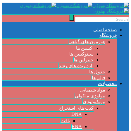
صفحه اصلی
فروشگاه
هورمون های گیاهی
اکسین ها
سیتوکینین ها
جیبرلین ها
بازدارنده های رشد
جدول ها
فیلم ها
محصولات
مواد شیمیایی
بیولوژی ملکولی
بیوتکنولوژی
کیت های استخراج
DNA
بافت
RNA