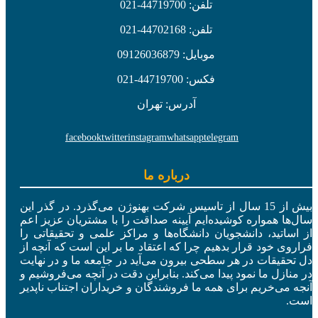
تلفن: 44719700-021
تلفن: 44702168-021
موبایل: 09126036879
فکس: 44719700-021
آدرس: تهران
facebook
twitter
instagram
whatsapp
telegram
درباره ما
بیش از 15 سال از تاسیس شرکت بهنوژن می‌گذرد. در گذر این
سال‌ها همواره کوشیده‌ایم آیینه صداقت را با مشتریان عزیز اعم
از اساتید، دانشجویان دانشگاه‌ها و مراکز علمی و تحقیقاتی را
فراروی خود قرار بدهیم چرا که اعتقاد ما بر این است که آنچه از
دل تحقیقات در هر سطحی بیرون می‌آید در جامعه ما و در نهایت
در منازل ما نمود پیدا می‌کند. بنابراین دقت در آنچه می‌فروشیم و
آنجه می‌خریم برای همه ما فروشندگان و خریداران اجتناب ناپدیر
است.