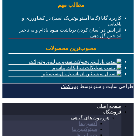
مطالب مهم
کاربرد گابا (گاما آمینو بوتیریک اسید) در کشاورزی و
باغبانی
اثر اتفن در آسان کردن برداشت میوه بادام و به تاخیر
انداختن گل دهی
محبوب‌ترین محصولات
سدیم پارا-نیتروفنولات
سیلیکات پتاسیم
ان-استیل-ال-سیستئین
طراحی سایت و سئو توسط
وب کمک
صفحه اصلی
فروشگاه
هورمون های گیاهی
اکسین ها
سیتوکینین ها
جیبرلین ها