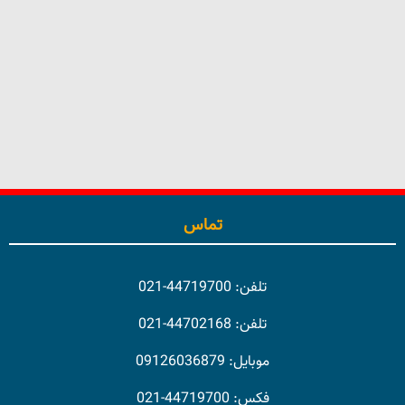
Show Details
تماس
تلفن: 44719700-021
تلفن: 44702168-021
موبایل: 09126036879
فکس: 44719700-021