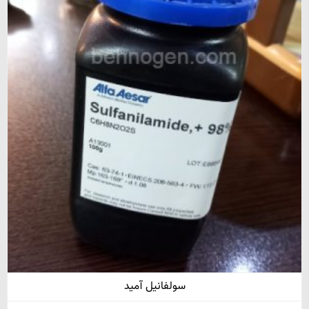
سولفانیل آمید