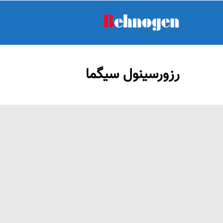
رزورسینول سیگما