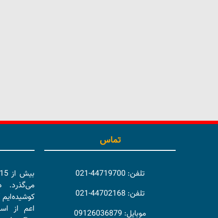
تماس
تلفن: 44719700-021
می‌گذرد. 
تلفن: 44702168-021
کوشیده‌ایم 
اعم از اسا
موبایل: 09126036879