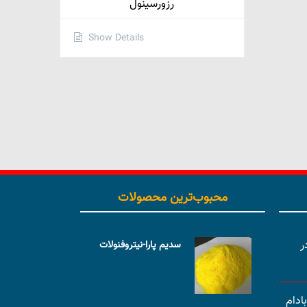
رزورسینول
Show Details
محبوب‌ترین محصولات
ر
سدیم پارا-نیتروفنولات
ادام