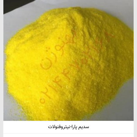
سدیم پارا-نیتروفنولات