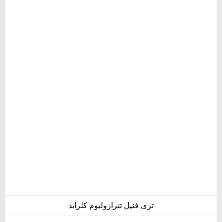
تری فنیل تترازولیوم کلراید