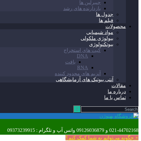
جیبرلین ها
بازدارنده های رشد
جدول ها
فیلم ها
محصولات
مواد شیمیایی
بیولوژی ملکولی
بیوتکنولوژی
کیت های استخراج
DNA
بافت
RNA
آنزیم های محدود کننده
آنتی بیوتیک های آزمایشگاهی
مقالات
درباره ما
تماس با ما
021-44702168 و 09126036879 واتس آپ و تلگرام : 09373239915
×
چگونه می‌توانم به شما کمک کنم؟