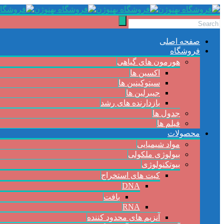
صفحه اصلی
فروشگاه
هورمون های گیاهی
اکسین ها
سیتوکینین ها
جیبرلین ها
بازدارنده های رشد
جدول ها
فیلم ها
محصولات
مواد شیمیایی
بیولوژی ملکولی
بیوتکنولوژی
کیت های استخراج
DNA
بافت
RNA
آنزیم های محدود کننده