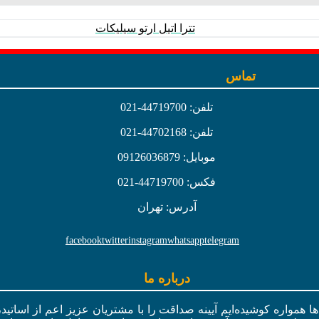
تترا اتیل ارتو سیلیکات
تماس
تلفن: 44719700-021
تلفن: 44702168-021
موبایل: 09126036879
فکس: 44719700-021
آدرس: تهران
facebook
twitter
instagram
whatsapp
telegram
درباره ما
ال‌ها همواره کوشیده‌ایم آیینه صداقت را با مشتریان عزیز اعم از اسات