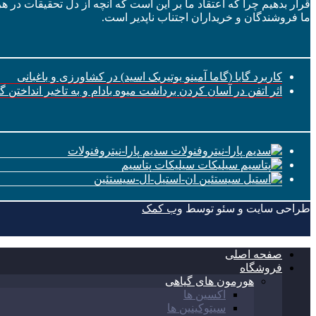
قرار بدهیم چرا که اعتقاد ما بر این است که آنچه از دل تحقیقات در ه
ما فروشندگان و خریداران اجتناب ناپدیر است.
کاربرد گابا (گاما آمینو بوتیریک اسید) در کشاورزی و باغبانی
اثر اتفن در آسان کردن برداشت میوه بادام و به تاخیر انداختن 
سدیم پارا-نیتروفنولات
سیلیکات پتاسیم
ان-استیل-ال-سیستئین
طراحی سایت و سئو توسط
وب کمک
صفحه اصلی
فروشگاه
هورمون های گیاهی
اکسین ها
سیتوکینین ها