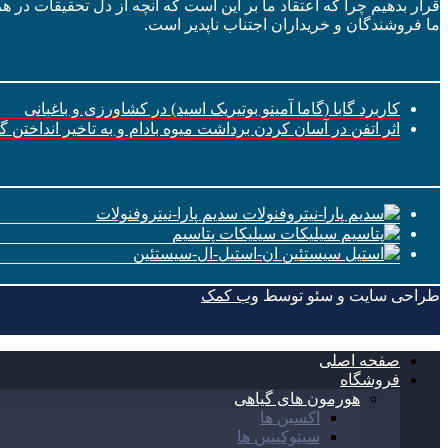
قرار بدهیم چرا که اعتقاد ما بر این است که آنچه از دل تحقیقات در ه
ما فروشندگان و خریداران اجتناب ناپدیر است.
کاربرد گابا (گاما آمینو بوتیریک اسید) در کشاورزی و باغبانی
اثر اتفن در آسان کردن برداشت میوه بادام و به تاخیر انداختن 
سدیم پارا-نیتروفنولات
سیلیکات پتاسیم
ان-استیل-ال-سیستئین
طراحی سایت و سئو توسط
وب کمک
صفحه اصلی
فروشگاه
هورمون های گیاهی
اکسین ها
سیتوکینین ها