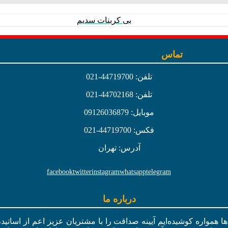
بی کربنات سدیم
تماس
تلفن: 44719700-021
تلفن: 44702168-021
موبایل: 09126036879
فکس: 44719700-021
آدرس: تهران
facebook
twitter
instagram
whatsapp
telegram
درباره ما
ال‌ها همواره کوشیده‌ایم آیینه صداقت را با مشتریان عزیز اعم از اسات