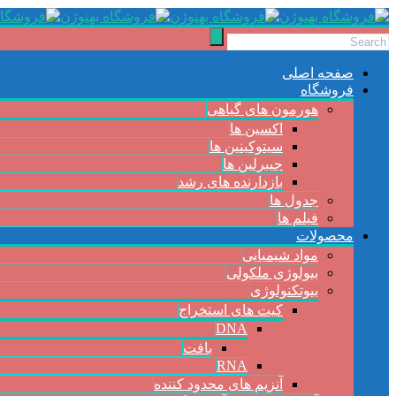
صفحه اصلی
فروشگاه
هورمون های گیاهی
اکسین ها
سیتوکینین ها
جیبرلین ها
بازدارنده های رشد
جدول ها
فیلم ها
محصولات
مواد شیمیایی
بیولوژی ملکولی
بیوتکنولوژی
کیت های استخراج
DNA
بافت
RNA
آنزیم های محدود کننده