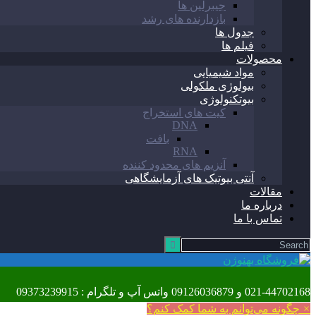
جیبرلین ها
بازدارنده های رشد
جدول ها
فیلم ها
محصولات
مواد شیمیایی
بیولوژی ملکولی
بیوتکنولوژی
کیت های استخراج
DNA
بافت
RNA
آنزیم های محدود کننده
آنتی بیوتیک های آزمایشگاهی
مقالات
درباره ما
تماس با ما
021-44702168 و 09126036879 واتس آپ و تلگرام : 09373239915
×
چگونه می‌توانم به شما کمک کنم؟