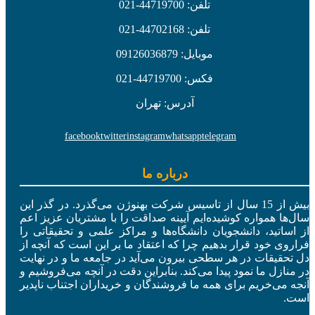
تلفن: 44719700-021
تلفن: 44702168-021
موبایل: 09126036879
فکس: 44719700-021
آدرس: تهران
facebook
twitter
instagram
whatsapp
telegram
درباره ما
بیش از 15 سال از تاسیس شرکت بهنوژن می‌گذرد. در گذر این
سال‌ها همواره کوشیده‌ایم آیینه صداقت را با مشتریان عزیز اعم
از اساتید، دانشجویان دانشگاه‌ها و مراکز علمی و تحقیقاتی را
فراروی خود قرار بدهیم چرا که اعتقاد ما بر این است که آنچه از
دل تحقیقات در هر سطحی بیرون می‌آید در جامعه ما و در نهایت
در منازل ما نمود پیدا می‌کند. بنابراین دقت در آنچه می‌فروشیم و
آنجه می‌خریم برای همه ما فروشندگان و خریداران اجتناب ناپدیر
است.