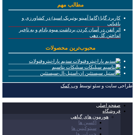
مطالب مهم
کاربرد گابا (گاما آمینو بوتیریک اسید) در کشاورزی و
باغبانی
اثر اتفن در آسان کردن برداشت میوه بادام و به تاخیر
انداختن گل دهی
محبوب‌ترین محصولات
سدیم پارا-نیتروفنولات
سیلیکات پتاسیم
ان-استیل-ال-سیستئین
طراحی سایت و سئو توسط
وب کمک
صفحه اصلی
فروشگاه
هورمون های گیاهی
اکسین ها
سیتوکینین ها
جیبرلین ها