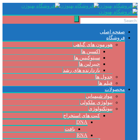
صفحه اصلی
فروشگاه
هورمون های گیاهی
اکسین ها
سیتوکینین ها
جیبرلین ها
بازدارنده های رشد
جدول ها
فیلم ها
محصولات
مواد شیمیایی
بیولوژی ملکولی
بیوتکنولوژی
کیت های استخراج
DNA
بافت
RNA