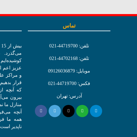
تماس
تلفن: 44719700-021
ب
می‌گذرد. 
تلفن: 44702168-021
کوشیده‌ایم
عزیز اعم از
موبایل: 09126036879
و مراکز عل
قرار بدهیم
فکس: 44719700-021
که آنچه ا
آدرس: تهران
بیرون می‌آ
منازل ما نمو
آنچه می‌ف
همه ما فر
ناپدیر است.