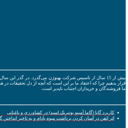
بیش از 15 سال از تاسیس شرکت بهنوژن می‌گذرد. در گذر این س
قرار بدهیم چرا که اعتقاد ما بر این است که آنچه از دل تحقیقات در ه
ما فروشندگان و خریداران اجتناب ناپدیر است.
کاربرد گابا (گاما آمینو بوتیریک اسید) در کشاورزی و باغبانی
اثر اتفن در آسان کردن برداشت میوه بادام و به تاخیر انداختن 