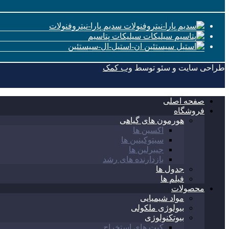
سدیم پارا-نیتروفنولات
سیلیکات پتاسیم
ان-استیل-ال-سیستئین
طراحی سایت و سئو توسط
وب کمک
صفحه اصلی
فروشگاه
هورمون های گیاهی
اکسین ها
سیتوکینین ها
جیبرلین ها
بازدارنده های رشد
جدول ها
فیلم ها
محصولات
مواد شیمیایی
بیولوژی ملکولی
بیوتکنولوژی
کیت های استخراج