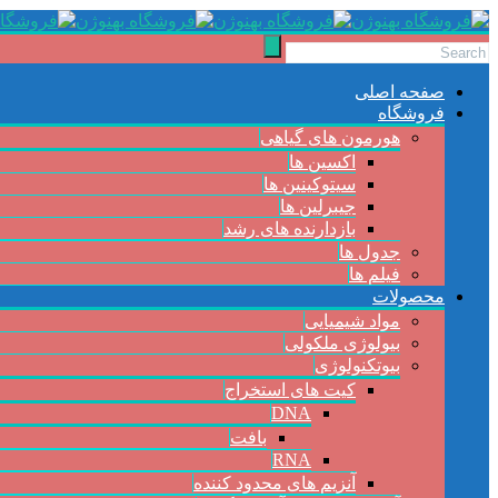
صفحه اصلی
فروشگاه
هورمون های گیاهی
اکسین ها
سیتوکینین ها
جیبرلین ها
بازدارنده های رشد
جدول ها
فیلم ها
محصولات
مواد شیمیایی
بیولوژی ملکولی
بیوتکنولوژی
کیت های استخراج
DNA
بافت
RNA
آنزیم های محدود کننده