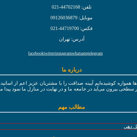
تلفن: 44702168-021
موبایل: 09126036879
فکس: 44719700-021
آدرس: تهران
facebook
twitter
instagram
whatsapp
telegram
درباره ما
ال‌ها همواره کوشیده‌ایم آیینه صداقت را با مشتریان عزیز اعم از اسات
ر سطحی بیرون می‌آید در جامعه ما و در نهایت در منازل ما نمود پیدا م
مطالب مهم
گل دهی