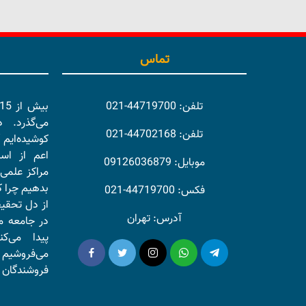
تماس
تلفن: 44719700-021
می‌گذرد. 
تلفن: 44702168-021
کوشیده‌ایم 
اعم از اسا
موبایل: 09126036879
مراکز علمی 
بدهیم چرا ک
فکس: 44719700-021
از دل تحقی
آدرس: تهران
در جامعه ما
پیدا می‌ک
می‌فروشیم 
فروشندگان و