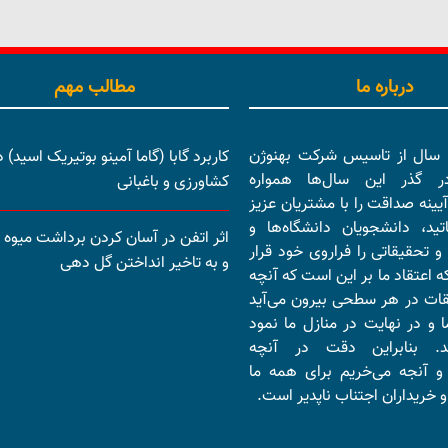
درباره ما
مطالب مهم
بیش از 15 سال از تاسیس شرکت بهنوژن
کاربرد گابا (گاما آمینو بوتیریک اسید) د
در گذر این سال‌ها همواره
کشاورزی و باغبانی
آیینه صداقت را با مشتریان عزیز
تید، دانشجویان دانشگاه‌ها و
اثر اتفن در آسان کردن برداشت میوه ب
و تحقیقاتی را فراروی خود قرار
و به تاخیر انداختن گل دهی
ه اعتقاد ما بر این است که آنچه
قات در هر سطحی بیرون می‌آید
 و در نهایت در منازل ما نمود
ند. بنابراین دقت در آنچه
و آنجه می‌خریم برای همه ما
 خریداران اجتناب ناپدیر است.