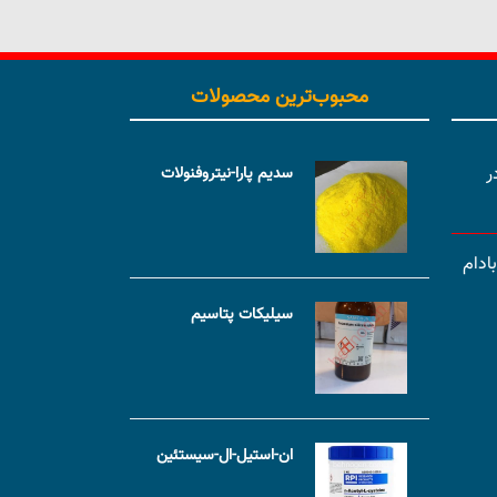
محبوب‌ترین محصولات
ر
سدیم پارا-نیتروفنولات
ادام
سیلیکات پتاسیم
ان-استیل-ال-سیستئین