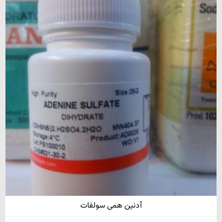
آدنین همی سولفات